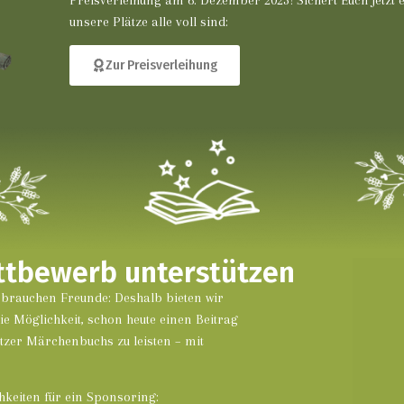
Preisverleihung am 6. Dezember 2025! Sichert Euch jetzt e
unsere Plätze alle voll sind:
Zur Preisverleihung
ttbewerb unterstützen
brauchen Freunde: Deshalb bieten wir
 Möglichkeit, schon heute einen Beitrag
tzer Märchenbuchs zu leisten – mit
hkeiten für ein Sponsoring: